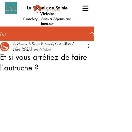
Le Phoenix de Sainte
Se connecter
Victoire
Coaching, Gites & Séjours anti
burn-out
Post
Le Phoenix de Sainte Victoire by Cécilia Mistral
1 févr. 2021
3 min de lecture
Et si vous arrêtiez de faire
l'autruche ?