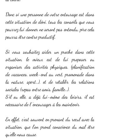
Donc si une personne de votre entourage est dans 
cette situation de déni, tous les conseils que vous 
pourrez lui donner ne seront pas entendu, pire cela 
pourra être contre productif.
Si vous souhaitez aider un proche dans cette 
situation, le mieux est de lui proposer ou 
organiser des activités physiques, (planification 
de vacances, week-end au vert, promenade dans 
la nature, sport…), et de rétablir les relations 
sociales (repas entre amis, famille…).
S’il ou elle, a déjà lui-même des loisirs, il est 
nécessaire de l ‘encourager à les maintenir.
En effet, c’est souvent en prenant du recul avec la 
situation, que l’on prend conscience du mal être 
qu’elle nous cause.