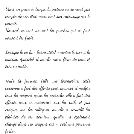
Dans un premier temps, la victime ne se rend pas 
compte de son état, mais c’est son entourage qui le 
perçoit.
Normal, ce sont souvent les proches qui en font 
souvent les frais.
Lorsque le ou la « burnouté(e) » rentre le soir à la 
maison, épuisé(e), il ou elle est a fleur de peau et 
très irritable.
Toute la journée, telle une locomotive, cette 
personne a fait des efforts pour avancer et malgré 
tous les wagons qu’on lui accroche, elle a fait des 
efforts pour se maintenir sur les rails et pas 
craquer sur les collègues, ou elle a recueilli les 
plaintes de ces derniers, qu’elle  a également 
chargé dans ses wagons car « c’est une personne 
forte».