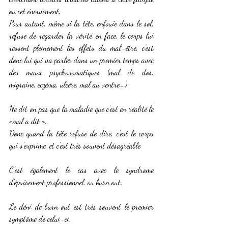
ou cet énervement.
Pour autant, même si la tête, enfouie dans le sol, 
refuse de regarder la vérité en face, le corps lui 
ressent pleinement les effets du mal-être, c’est 
donc lui qui va parler dans un premier temps avec 
des maux psychosomatiques (mal de dos, 
migraine, eczéma, ulcère, mal au ventre….)
Ne dit on pas que la maladie que c’est en réalité le 
«mal a dit ».
Donc quand la tête refuse de dire, c’est le corps 
qui s’exprime, et c’est très souvent désagréable.
C’est également le cas avec le syndrome 
d’épuisement professionnel, ou burn out.
Le déni de burn out est très souvent le premier 
symptôme de celui-ci.