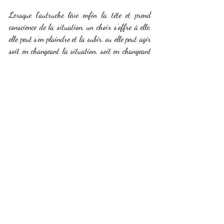
Lorsque l’autruche lève enfin la tête et prend 
conscience de la situation, un choix s’offre à elle, 
elle peut s’en plaindre et la subir, ou elle peut agir 
soit en changeant la situation, soit en changeant 
sa perspective sur la situation, dans les deux 
derniers cas le coaching peut être une aide 
précieuse !
Posts récents
Voir tout