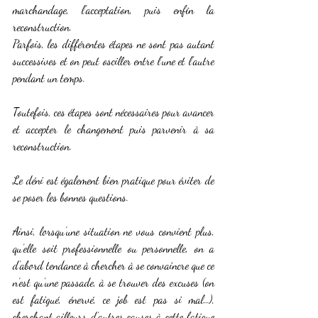
marchandage, l’acceptation, puis enfin la 
reconstruction.
Parfois, les différentes étapes ne sont pas autant 
successives et on peut osciller entre l’une et l’autre 
pendant un temps.
Toutefois, ces étapes sont nécessaires pour avancer 
et accepter le changement puis parvenir à sa 
reconstruction.
Le déni est également bien pratique pour éviter de 
se poser les bonnes questions.
Ainsi, lorsqu’une situation ne vous convient plus, 
qu’elle soit professionnelle ou personnelle, on a 
d’abord tendance à chercher à se convaincre que ce 
n’est qu’une passade, à se trouver des excuses (on 
est fatigué, énervé, ce job est pas si mal…), 
cherchant ailleurs d’autres causes à cette fatigue 