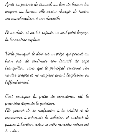
Après sa journée de travail, au lieu de laisser les 
wagons au bureau, elle arrive chargée de toutes 
ses marchandises à son domicile.
Et soudain, si on lui rajoute un seul petit bagage, 
la locomotive explose.
Voila pourquoi, le déni est un piège, qui permet au 
burn out de continuer son travail de sape 
tranquillou, sans que le principal concerné s’en 
rendre compte et ne réagisse avant l’explosion ou 
l’effondrement.
C’est pourquoi 
la prise de conscience, est la 
première étape de la guérison.
Elle permet de se confronter à la réalité et de 
commencer à entrevoir la solution, et 
surtout de 
passer à l’action,
 même si cette première action est 
la colère.