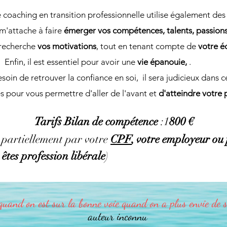
coaching en transition professionnelle utilise également des 
 m'attache à faire
émerger vos compétences, talents, passions,
 recherche
vos motivations
, tout en tenant compte de
votre é
Enfin, il est essentiel pour avoir une
vie épanouie,
.
in de retrouver la confiance en soi, il sera judicieux dans ce 
es pour vous permettre d'aller de l'avant et
d'atteindre votre p
Tarifs
Bilan de compétence
:1
800 €
 partiellement par votre
CPF
, votre employeur ou 
 êtes profession libérale
)
quand on est sur la bonne voie quand on a plus envie de s
auteur inconnu