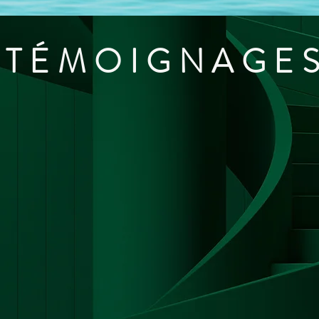
TÉMOIGNAGE
mpétence avec Cécilia, que je remercie sincèrement pour la qualité de 
e utilise et son expérience de coach ont été un vrai plus afin de faire
es enjeux extra-professionnel, familiaux.
s riche, me permettant de me reconnecter à des envies / qualités laissé
ère des entretiens a toujours été bienveillant et constructif. Pour id
ent de qualité, que je recommande vivement !"