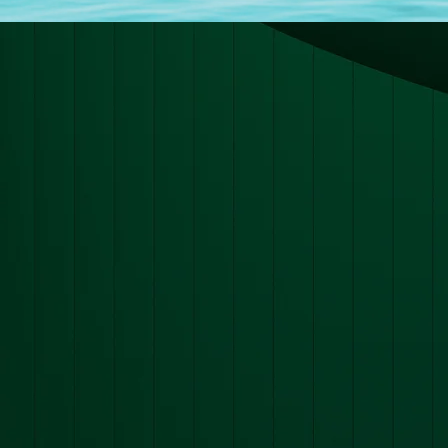
"Je viens d’achever mon bilan de co
professionnalisme. Les outils qu’ell
professionnel, sans laisser de côté l
Cela a été un travail intense et trè
évolution professionnelle.
Cécilia est à l’écoute, et l’atmosph
professionnel, c'est un accompagnem
Matthieu