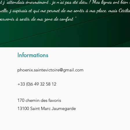
 j 'attendais énormément , je n'ai pas été décu ! Mes lignes ont bien b
uelle, j aspirais et qui me permet de me sentir à ma place, mais Cécil
arvenir à sortir de ma zone de confort "
Informations
phoenix.saintevictoire@gmail.com
+33 (0)6 49 32 58 12
170 chemin des favoris
13100 Saint Marc Jaumegarde