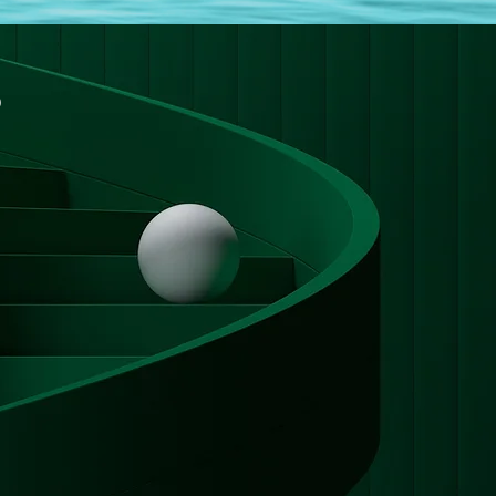
S
son accompagnement et son
 émerger un nouveau projet
es de côté au cours de mon
entifier un nouveau chemin