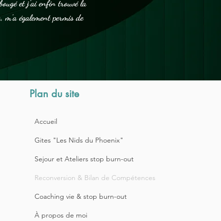
ougé et j'ai enfin trouvé la
ia, m'a également permis de
Plan du site
Accueil
Gites "Les Nids du Phoenix"
Sejour et Ateliers stop burn-out
Reconversion & Bilan de Compétences
Coaching vie & stop burn-out
À propos de moi