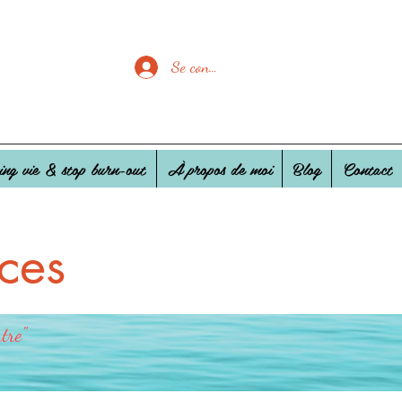
Se connecter
ing vie & stop burn-out
À propos de moi
Blog
Contact
ces
tre"